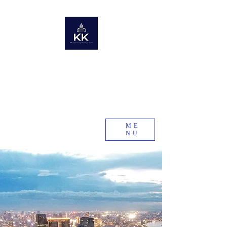
KK Asset Management Asia Co., Ltd.
Cambodge
Le club des riches Kawakami du monde
Collecte d'informations sur l'immobilier à l'échelle
mondiale
Société de recherche immobilière dans les pays
émergents et en développement
KK Asset Management Asia Co., Ltd. Cambodge
ME
NU