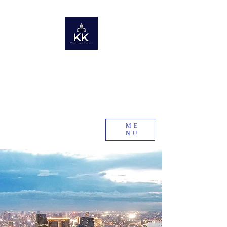
KK Asset Management Asia Co., Ltd.
Cambodge
Le club des riches Kawakami du monde
Collecte d'informations sur l'immobilier à l'échelle
mondiale
Société de recherche immobilière dans les pays
émergents et en développement
KK Asset Management Asia Co., Ltd. Cambodge
ME
NU